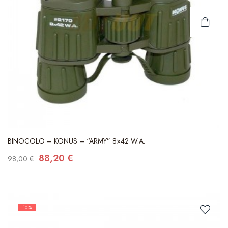
BINOCOLO – KONUS – “ARMY” 8×42 W.A.
88,20 €
98,00 €
-10%