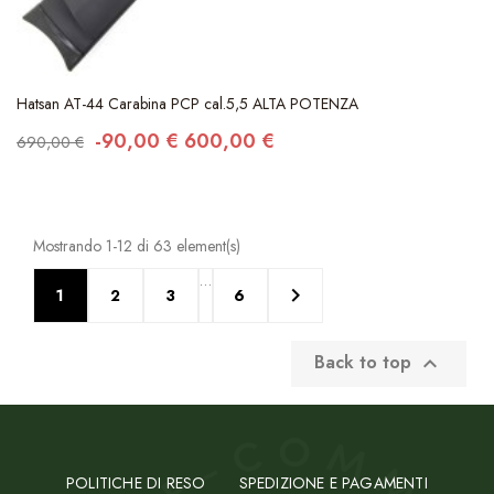
Hatsan AT-44 Carabina PCP cal.5,5 ALTA POTENZA
-90,00 €
600,00 €
690,00 €
Mostrando 1-12 di 63 element(s)
…

1
2
3
6
Back to top

POLITICHE DI RESO
SPEDIZIONE E PAGAMENTI