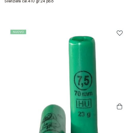
Silenziata cal.410 gr.24 pb.6
NUOVO