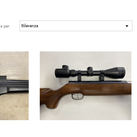

Rilevanza
a per: