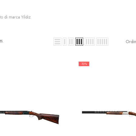
to di marca Yildiz
ti.
Ordin
-10%