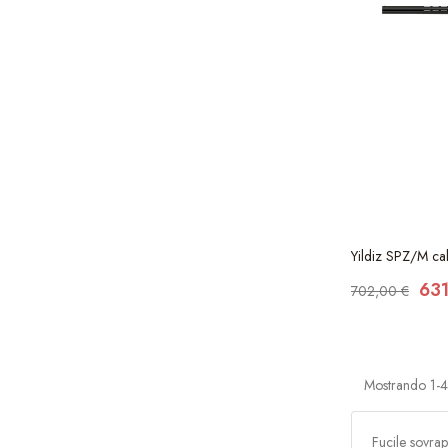
Yildiz SPZ/M ca
631
702,00 €
Mostrando 1-4 
Fucile sovrap