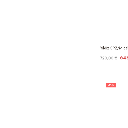
Yildiz SPZ/M ca
64
720,00 €
-10%