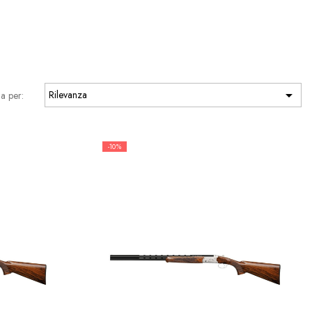

Rilevanza
a per:
-10%