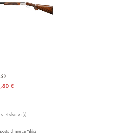
l.20
,80 €
di 4 element(s)
posto di marca Yildiz