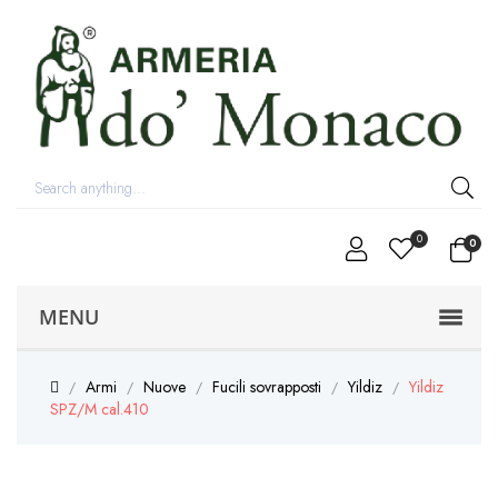
0
0
MENU
Armi
Nuove
Fucili sovrapposti
Yildiz
Yildiz
SPZ/M cal.410