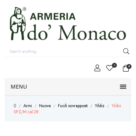
0
0
MENU
Armi
Nuove
Fucili sovrapposti
Yildiz
Yildiz
SPZ/M cal.28