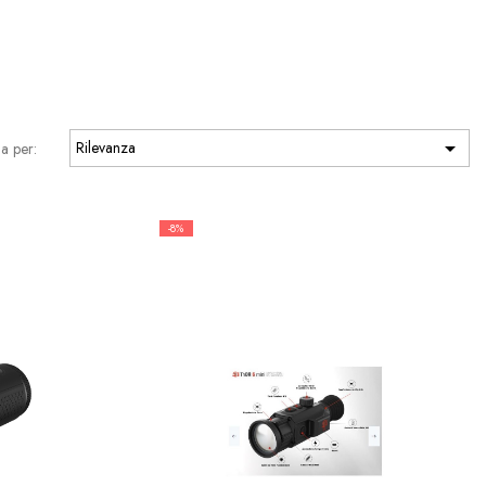

Rilevanza
a per:
-8%