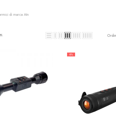
 termici di marca Atn
ti.
Ordin
-8%