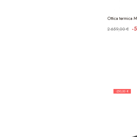
Ottica termica
-
2.659,00 €
-250,00 €