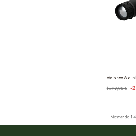
Atn binox 6 du
-
1.599,00 €
Mostrando 1-4 