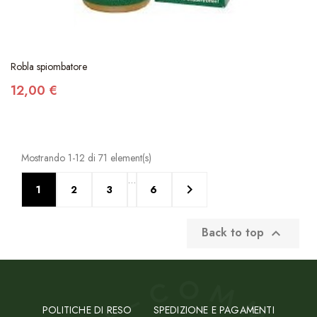
Robla spiombatore
12,00 €
Mostrando 1-12 di 71 element(s)
…

1
2
3
6
Back to top

POLITICHE DI RESO
SPEDIZIONE E PAGAMENTI