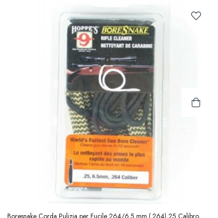
Boresnake Corda Pulizia per Fucile 264/6.5 mm (.264),25 Calibro