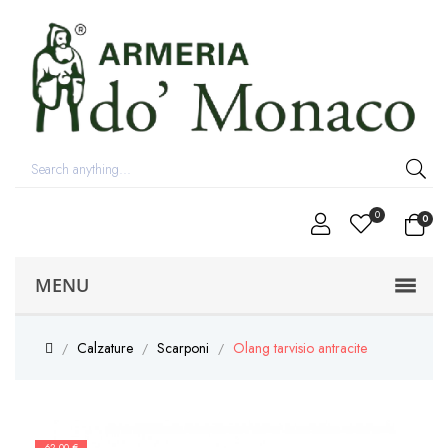
0
0
MENU
Calzature
Scarponi
Olang tarvisio antracite
-62,00 €
-62,00 €