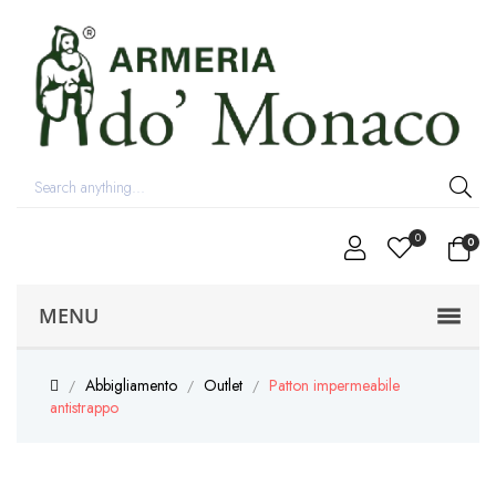
0
0
MENU
Abbigliamento
Outlet
Patton impermeabile
antistrappo