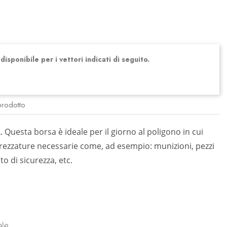
isponibile per i vettori indicati di seguito.
prodotto
 Questa borsa è ideale per il giorno al poligono in cui
ttrezzature necessarie come, ad esempio: munizioni, pezzi
o di sicurezza, etc.
le.