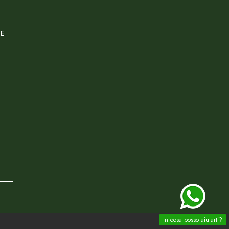
CE
In cosa posso aiutarti?