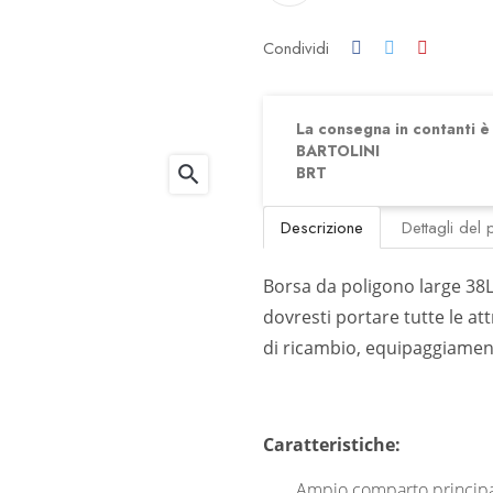
Condividi
La consegna in contanti è d
BARTOLINI
search
BRT
Descrizione
Dettagli del 
Borsa da poligono large 38L.
dovresti portare tutte le a
di ricambio, equipaggiament
Caratteristiche:
Ampio comparto principa