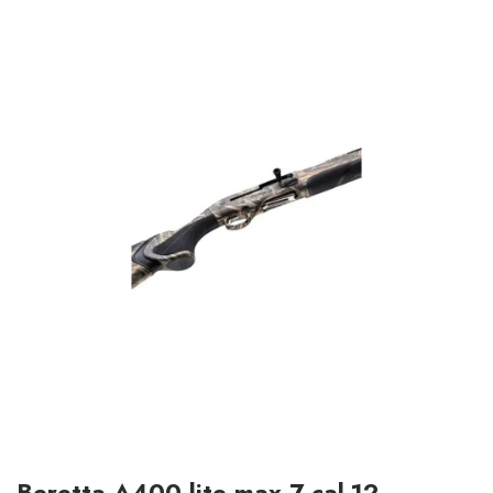
Beretta A400 lite max 7 cal.12