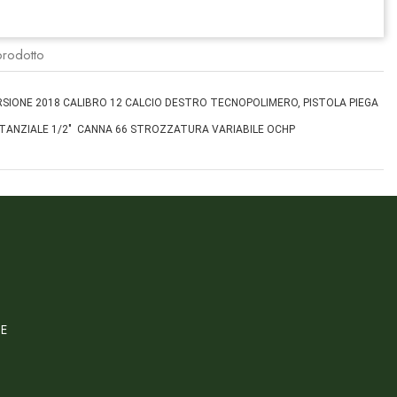
prodotto
SIONE 2018 CALIBRO 12 CALCIO DESTRO TECNOPOLIMERO, PISTOLA PIEGA
ISTANZIALE 1/2" CANNA 66 STROZZATURA VARIABILE OCHP
CE