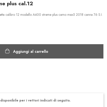
e plus cal.12
retta calibro 12 modello A400 xtreme plus camo max5 2018 canna 76 S.I.
Aggiungi al carrello
isponibile per i vettori indicati di seguito.