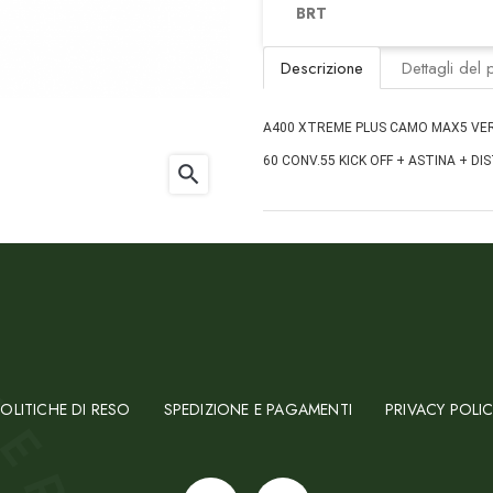
BRT
Descrizione
Dettagli del 
A400 XTREME PLUS CAMO MAX5 VER
60 CONV.55 KICK OFF + ASTINA + D
search
OLITICHE DI RESO
SPEDIZIONE E PAGAMENTI
PRIVACY POLI