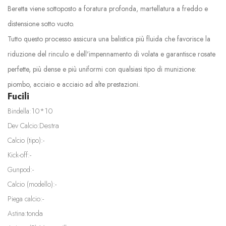
Beretta viene sottoposto a foratura profonda, martellatura a freddo e
distensione sotto vuoto.
Tutto questo processo assicura una balistica più fluida che favorisce la
riduzione del rinculo e dell'impennamento di volata e garantisce rosate
perfette, più dense e più uniformi con qualsiasi tipo di munizione:
piombo, acciaio e acciaio ad alte prestazioni.
Fucili
10*10
Bindella:
Destra
Dev Calcio:
-
Calcio (tipo):
-
Kick-off:
-
Gunpod:
-
Calcio (modello):
-
Piega calcio:
tonda
Astina: