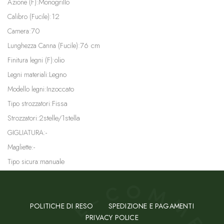
Monogrillo
Azione (F):
12
Calibro (Fucile):
70
Camera:
76 cm
Lunghezza Canna (Fucile):
olio
Finitura legni (F):
Legno
Legni materiali:
Inzoccato
Modello legni:
Fissa
Tipo strozzatori:
2stelle/1stella
Strozzatori:
-
GIGLIATURA:
-
Magliette:
manuale
Tipo sicura:
POLITICHE DI RESO
SPEDIZIONE E PAGAMENTI
PRIVACY POLICE