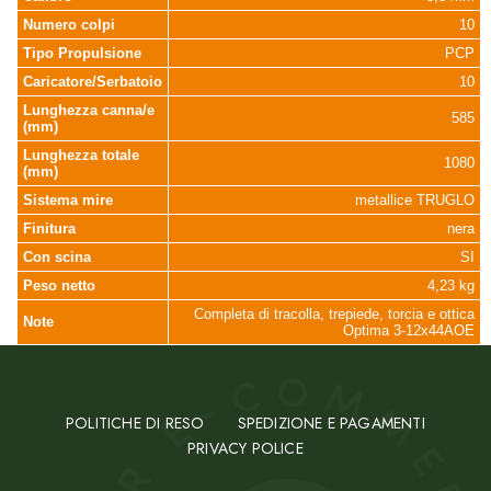
Numero colpi
10
Tipo Propulsione
PCP
Caricatore/Serbatoio
10
Lunghezza canna/e
585
(mm)
Lunghezza totale
1080
(mm)
Sistema mire
metallice TRUGLO
Finitura
nera
Con scina
SI
Peso netto
4,23 kg
Completa di tracolla, trepiede, torcia e ottica
Note
Optima 3-12x44AOE
POLITICHE DI RESO
SPEDIZIONE E PAGAMENTI
PRIVACY POLICE