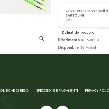
La consegna in contanti è d
BARTOLINI
BRT
Dettagli del prodotto
search
Riferimento
BIG538913
Disponibile
30 Articoli
OLITICHE DI RESO
SPEDIZIONE E PAGAMENTI
PRIVACY POLI